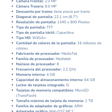
Cámara Frontal:
2.0 MP
Cámara Trasera:
8.0 MP
Descuento por tramo:
tiene precio por tramo
Diagonal de pantalla:
22,1 cm (8.7″)
Resolución de pantalla:
1340 x 800 Pixeles
Tipo de pantalla:
TFT
Tipo de pantalla táctil:
Capacitiva
Tipo HD:
WXGA+
Cantidad de colores de la pantalla:
16 millones de
colores
Fabricante de procesador:
MediaTek
Familia de procesador:
Mediatek
Núcleos de procesador:
8
Frecuencia del procesador:
2,2 GHz
Memoria interna:
4 GB
Capacidad de almacenamiento interno:
64 GB
Lector de tarjetas integrado:
Sí
Tarjetas de memoria compatibles:
MicroSD
(TransFlash)
Tamaño máximo de tarjeta de memoria:
1 TB
Familia de adaptador de gráficos:
ARM
Adaptador gráfico:
Mali-G57 MC2