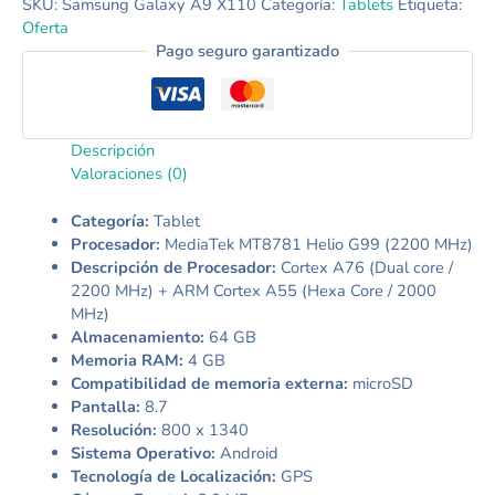
SKU:
Samsung Galaxy A9 X110
Categoría:
Tablets
Etiqueta:
Oferta
Pago seguro garantizado
Descripción
Valoraciones (0)
Categoría:
Tablet
Procesador:
MediaTek MT8781 Helio G99 (2200 MHz)
Descripción de Procesador:
Cortex A76 (Dual core /
2200 MHz) + ARM Cortex A55 (Hexa Core / 2000
MHz)
Almacenamiento:
64 GB
Memoria RAM:
4 GB
Compatibilidad de memoria externa:
microSD
Pantalla:
8.7
Resolución:
800 x 1340
Sistema Operativo:
Android
Tecnología de Localización:
GPS