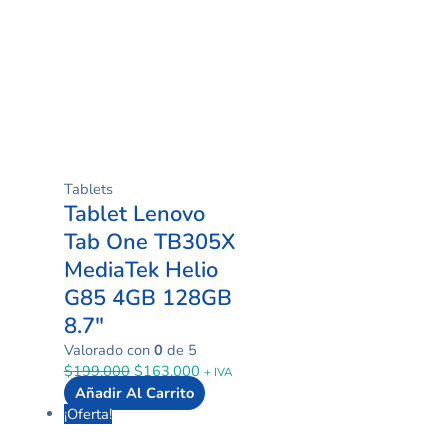
Tablets
Tablet Lenovo
Tab One TB305X
MediaTek Helio
G85 4GB 128GB
8.7″
Valorado con
0
de 5
$
199.000
$
163.000
+ IVA
Añadir Al Carrito
¡Oferta!