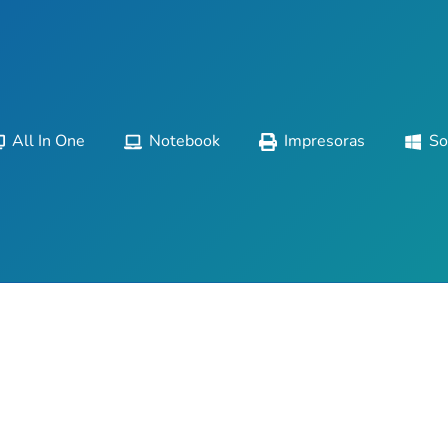
All In One
Notebook
Impresoras
So