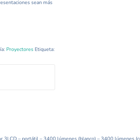
presentaciones sean más
ía:
Proyectores
Etiqueta:
 3LCD – portátil – 3400 lúmenes (blanco) – 3400 lúmenes (c