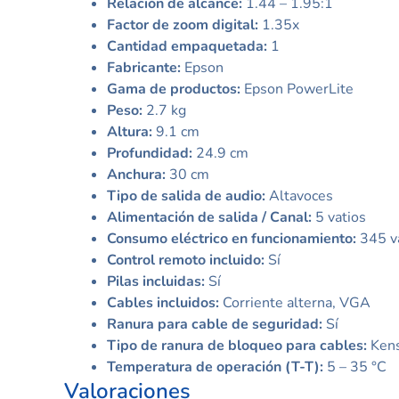
Relación de alcance:
1.44 – 1.95:1
Factor de zoom digital:
1.35x
Cantidad empaquetada:
1
Fabricante:
Epson
Gama de productos:
Epson PowerLite
Peso:
2.7 kg
Altura:
9.1 cm
Profundidad:
24.9 cm
Anchura:
30 cm
Tipo de salida de audio:
Altavoces
Alimentación de salida / Canal:
5 vatios
Consumo eléctrico en funcionamiento:
345 v
Control remoto incluido:
Sí
Pilas incluidas:
Sí
Cables incluidos:
Corriente alterna, VGA
Ranura para cable de seguridad:
Sí
Tipo de ranura de bloqueo para cables:
Kens
Temperatura de operación (T-T):
5 – 35 °C
Valoraciones