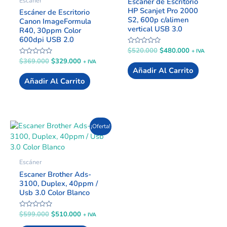
Escáner
Escáner de Escritorio
HP Scanjet Pro 2000
Escáner de Escritorio
S2, 600p c/alimen
Canon ImageFormula
vertical USB 3.0
R40, 30ppm Color
600dpi USB 2.0
Valorado
$
520.000
$
480.000
+ IVA
con
Valorado
$
369.000
$
329.000
+ IVA
0
con
de
Añadir Al Carrito
0
5
de
Añadir Al Carrito
5
El
El
¡Oferta!
precio
precio
original
actual
era:
es:
$599.000.
$510.000.
Escáner
Escaner Brother Ads-
3100, Duplex, 40ppm /
Usb 3.0 Color Blanco
Valorado
$
599.000
$
510.000
+ IVA
con
0