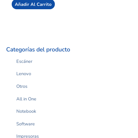
de
Añadir Al Carrito
5
Categorías del producto
Escáner
Lenovo
Otros
All in One
Notebook
Software
Impresoras