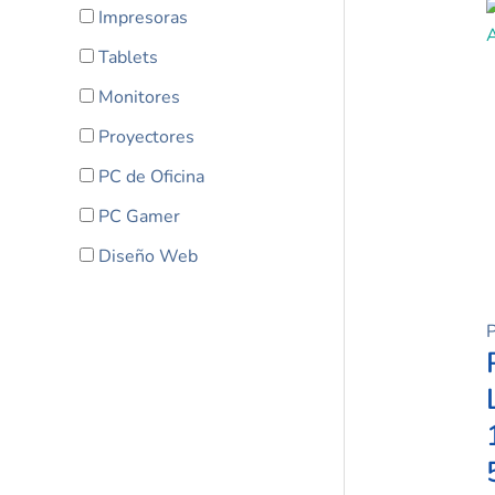
Impresoras
Tablets
Monitores
Proyectores
PC de Oficina
PC Gamer
Diseño Web
P