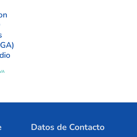
on
0
s
XGA)
dio
IVA
e
Datos de Contacto