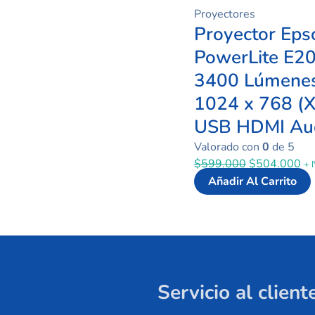
Proyectores
Proyector Eps
PowerLite E2
3400 Lúmene
1024 x 768 (
USB HDMI Au
Valorado con
0
de 5
$
599.000
$
504.000
+ 
Añadir Al Carrito
Servicio al client