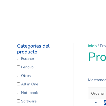
Categorías del
Inicio
/ Pro
producto
Pro
Escáner
Lenovo
Otros
Mostrando
All in One
Notebook
Software
¡