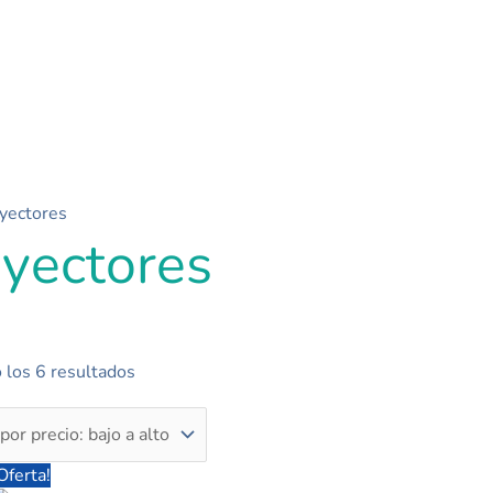
Ordenado
yectores
yectores
por
precio:
bajo
a
alto
 los 6 resultados
El
El
Oferta!