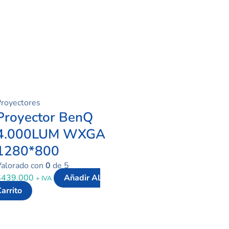
original
ac
era:
es:
$599.000.
$5
royectores
Proyector BenQ
4.000LUM WXGA
1280*800
Valorado con
0
de 5
$
439.000
Añadir Al
+ IVA
arrito