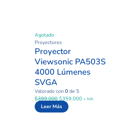
Agotado
Proyectores
Proyector
Viewsonic PA503S
4000 Lúmenes
SVGA
Valorado con
0
de 5
$
399.000
$
359.000
+ IVA
Leer Más
ecio