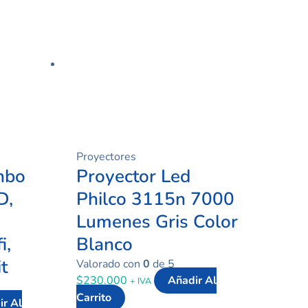
Proyectores
nbo
Proyector Led
D,
Philco 3115n 7000
Lumenes Gris Color
i,
Blanco
t
Valorado con
0
de 5
$
230.000
Añadir Al
+ IVA
Carrito
ir Al