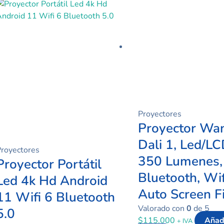
precio
precio
original
actual
era:
es:
$199.000.
$99.000.
Proyectores
Proyector Wa
Dali 1, Led/LC
royectores
350 Lumenes,
Proyector Portátil
Bluetooth, Wif
Led 4k Hd Android
Auto Screen Fi
11 Wifi 6 Bluetooth
Valorado con
0
de 5
5.0
$
115.000
Añad
+ IVA