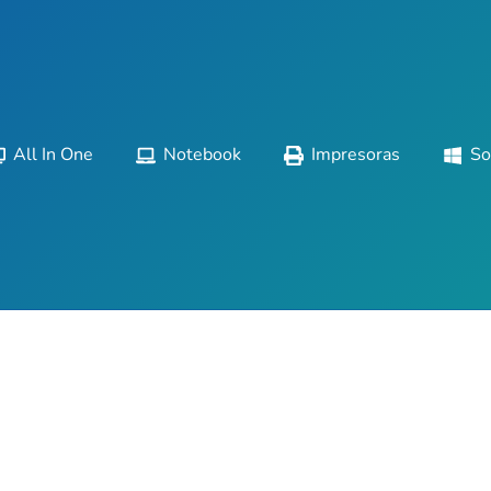
All In One
Notebook
Impresoras
So