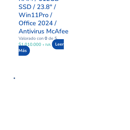
SSD / 23.8″ /
Win11Pro /
Office 2024 /
Antivirus McAfee
Valorado con
0
de 5
$
1.010.000
Leer
+ IVA
Más