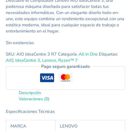
Descubre el Computador Lenovo AIO IdeaCentre 3, una
poderosa máquina diseñada para satisfacer todas tus
necesidades informáticas. Con un elegante diseño todo-en-
uno, este equipo combina un rendimiento excepcional con una
estética moderna, ideal para cualquier espacio de trabajo o
entretenimiento en el hogar.
Sin existencias
SKU:
AIO IdeaCentre 3 R7
Categoría:
All in One
Etiquetas:
AIO
,
IdeaCentre 3
,
Lenovo
,
Ryzen™ 7
Pago seguro garantizado
Descripción
Valoraciones (0)
Especificaciones Técnicas
M
A
R
C
A
L
E
N
O
V
O