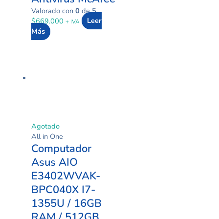
Valorado con
0
de 5
$
669.000
Leer
+ IVA
Más
Agotado
All in One
Computador
Asus AIO
E3402WVAK-
BPC040X I7-
1355U / 16GB
RAM / 512GB