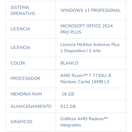
S
I
S
T
E
M
A
W
I
N
D
O
W
S
1
1
P
R
O
F
E
S
I
O
N
A
L
O
P
E
R
A
T
I
V
O
M
I
C
R
O
S
O
F
T
O
F
F
I
C
E
2
0
24
L
I
C
E
N
C
I
A
P
R
O
P
L
U
S
L
i
c
e
n
c
i
a
M
c
A
f
e
e
A
n
t
i
v
i
r
u
s
P
l
u
s
L
I
C
E
N
C
I
A
1
D
i
s
p
o
s
i
t
i
v
o
/
1
A
ñ
o
C
O
L
O
R
B
L
A
N
C
O
AMD Ryzen™ 7 7730U, 8
P
R
O
C
E
S
A
D
O
R
Núcleos, Caché 16MB L3
M
E
M
O
R
I
A
R
A
M
16
G
B
A
L
M
A
C
E
N
A
M
I
E
N
T
O
512 GB
Gráficos AMD Radeon™
G
R
Á
F
I
C
O
S
integrados