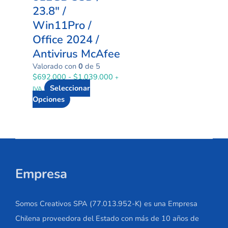
23.8″ /
Win11Pro /
Office 2024 /
Antivirus McAfee
Valorado con
0
de 5
$
692.000
-
$
1.039.000
+
Seleccionar
IVA
Opciones
Empresa
Somos Creativos SPA (77.013.952-K) es una Empresa
Chilena proveedora del Estado con más de 10 años de