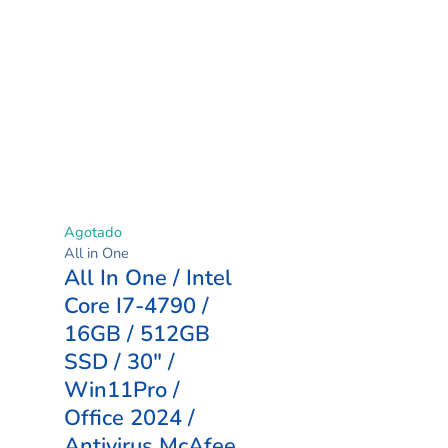
Agotado
All in One
All In One / Intel
Core I7-4790 /
16GB / 512GB
SSD / 30″ /
Win11Pro /
Office 2024 /
Antivirus McAfee