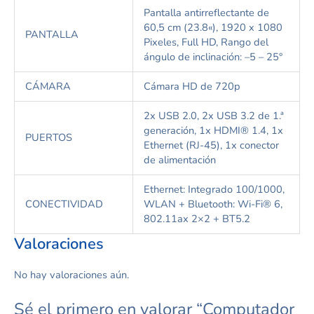
P
a
n
t
a
l
l
a
a
n
t
i
r
r
e
f
e
c
t
a
n
t
e
d
e
6
0
,
5
c
m
(
2
3
.
8
«
)
,
1
9
2
0
x
1
0
8
0
P
A
N
T
A
L
L
A
P
i
x
e
l
e
s
,
F
u
l
l
H
D
,
R
a
n
g
o
d
e
l
á
n
g
u
l
o
d
e
i
n
c
l
i
n
a
c
i
ó
n
:
–
5
–
2
5
°
C
Á
M
A
R
A
C
á
m
a
r
a
H
D
d
e
7
2
0
p
2x USB 2.0, 2x USB 3.2 de 1.ª
generación, 1x HDMI® 1.4, 1x
P
U
E
R
T
O
S
Ethernet (RJ-45), 1x conector
de alimentación
Ethernet: Integrado 100/1000,
C
O
N
E
C
T
I
V
I
D
A
D
WLAN + Bluetooth: Wi-Fi® 6,
802.11ax 2×2 + BT5.2
Valoraciones
No hay valoraciones aún.
Sé el primero en valorar “Computador