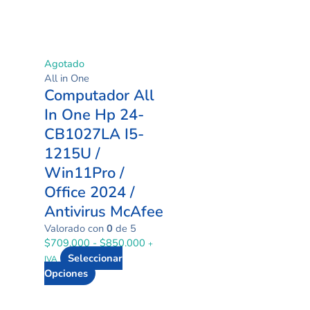
Agotado
All in One
Computador All
In One Hp 24-
CB1027LA I5-
1215U /
Win11Pro /
Office 2024 /
Antivirus McAfee
Valorado con
0
de 5
$
709.000
-
$
850.000
+
Seleccionar
IVA
Opciones