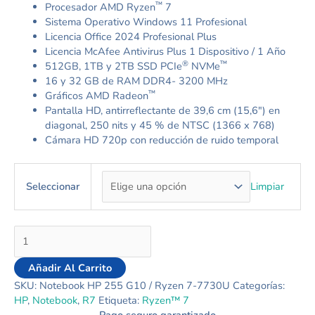
™
Procesador AMD Ryzen
7
Sistema Operativo Windows 11 Profesional
Licencia Office 2024 Profesional Plus
Licencia McAfee Antivirus Plus 1 Dispositivo / 1 Año
®
™
512GB, 1TB y 2TB SSD PCIe
NVMe
16 y 32 GB de RAM DDR4- 3200 MHz
™
Gráficos AMD Radeon
Pantalla HD, antirreflectante de 39,6 cm (15,6″) en
diagonal, 250 nits y 45 % de NTSC (1366 x 768)
Cámara HD 720p con reducción de ruido temporal
Limpiar
Seleccionar
Añadir Al Carrito
SKU:
Notebook HP 255 G10 / Ryzen 7-7730U
Categorías:
HP
,
Notebook
,
R7
Etiqueta:
Ryzen™ 7
Pago seguro garantizado