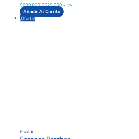
$
699.000
$
629.000
+ IVA
Añadir Al Carrito
¡Oferta!
Escáner