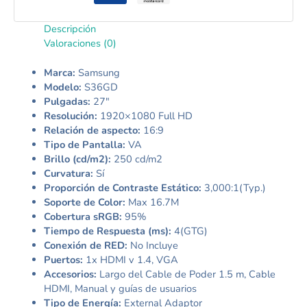
Descripción
Valoraciones (0)
Marca:
Samsung
Modelo:
S36GD
Pulgadas:
27″
Resolución:
1920×1080 Full HD
Relación de aspecto:
16:9
Tipo de Pantalla:
VA
Brillo (cd/m2):
250 cd/m2
Curvatura:
Sí
Proporción de Contraste Estático:
3,000:1(Typ.)
Soporte de Color:
Max 16.7M
Cobertura sRGB:
95%
Tiempo de Respuesta (ms):
4(GTG)
Conexión de RED:
No Incluye
Puertos:
1x HDMI v 1.4, VGA
Accesorios:
Largo del Cable de Poder 1.5 m, Cable
HDMI, Manual y guías de usuarios
Tipo de Energía:
External Adaptor