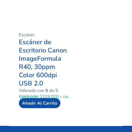
Escáner
Escáner de
Escritorio Canon
ImageFormula
R40, 30ppm
Color 600dpi
USB 2.0
Valorado con
0
de 5
$
369.000
$
329.000
+ IVA
Añadir Al Carrito