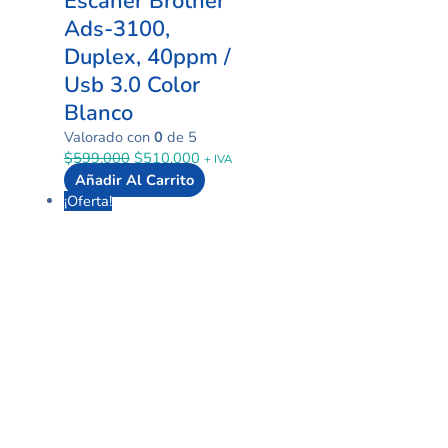
Escaner Brother
Ads-3100,
Duplex, 40ppm /
Usb 3.0 Color
Blanco
Valorado con
0
de 5
$
599.000
$
510.000
+ IVA
Añadir Al Carrito
¡Oferta!