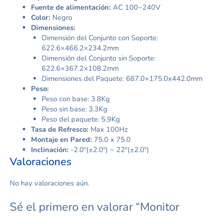
Fuente de alimentación:
AC 100~240V
Color:
Negro
Dimensiones:
Dimensión del Conjunto con Soporte:
622.6×466.2×234.2mm
Dimensión del Conjunto sin Soporte:
622.6×367.2×108.2mm
Dimensiones del Paquete: 687.0×175.0x442.0mm
Peso:
Peso con base: 3.8Kg
Peso sin base: 3.3Kg
Peso del paquete: 5.9Kg
Tasa de Refresco:
Max 100Hz
Montaje en Pared:
75.0 x 75.0
Inclinación:
-2.0º(±2.0º) ~ 22º(±2.0º)
Valoraciones
No hay valoraciones aún.
Sé el primero en valorar “Monitor