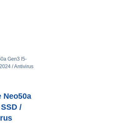
0a Gen3 I5-
024 / Antivirus
e Neo50a
 SSD /
irus