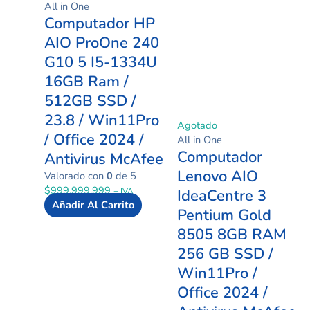
All in One
Computador HP
AIO ProOne 240
G10 5 I5-1334U
16GB Ram /
512GB SSD /
23.8 / Win11Pro
Agotado
/ Office 2024 /
All in One
Computador
Antivirus McAfee
Lenovo AIO
Valorado con
0
de 5
$
999.999.999
+ IVA
IdeaCentre 3
Añadir Al Carrito
Pentium Gold
8505 8GB RAM
256 GB SSD /
Win11Pro /
Office 2024 /