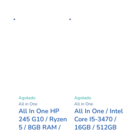
producto
de
pro
tiene
precios:
tie
múltiples
desde
múl
variantes.
$692.000
vari
Las
hasta
Las
opciones
$1.039.000
opc
se
se
pueden
pue
elegir
eleg
en
en
la
la
página
pág
de
de
producto
pro
Agotado
Agotado
All in One
All in One
All In One HP
All In One / Intel
245 G10 / Ryzen
Core I5-3470 /
5 / 8GB RAM /
16GB / 512GB