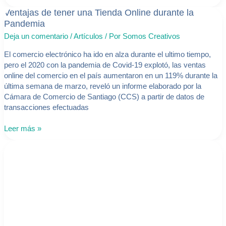
Ventajas de tener una Tienda Online durante la
Ventajas
de
Pandemia
tener
Deja un comentario
/
Artículos
/ Por
Somos Creativos
una
Tienda
El comercio electrónico ha ido en alza durante el ultimo tiempo,
Online
pero el 2020 con la pandemia de Covid-19 explotó, las ventas
durante
online del comercio en el país aumentaron en un 119% durante la
la
última semana de marzo, reveló un informe elaborado por la
Pandemia
Cámara de Comercio de Santiago (CCS) a partir de datos de
transacciones efectuadas
Leer más »
¿Qué
es
un
dominio
.cl?