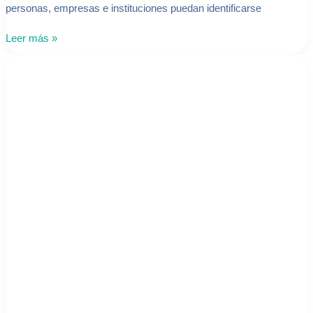
personas, empresas e instituciones puedan identificarse
Leer más »
¿Qué
significa
Diseño
Responsivo
o
Adaptado?