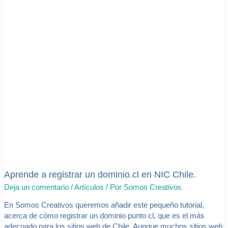
NIC
Chile.
Aprende a registrar un dominio.cl en NIC Chile.
Deja un comentario
/
Artículos
/ Por
Somos Creativos
En Somos Creativos queremos añadir este pequeño tutorial,
acerca de cómo registrar un dominio punto cl, que es el más
adecuado para los sitios web de Chile. Aunque muchos sitios web