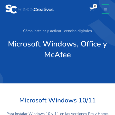
Ir
Main
al
Men
contenido
Cómo instalar y activar licencias digitales
Microsoft Windows, Office y
McAfee
Microsoft Windows 10/11
Para instalar Windows 10 y 11 en las versiones Pro y Home,