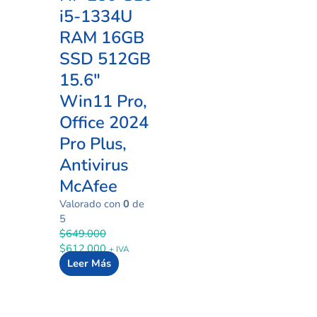
i5-1334U
RAM 16GB
SSD 512GB
15.6″
Win11 Pro,
Office 2024
Pro Plus,
Antivirus
McAfee
Valorado con
0
de
5
$
649.000
$
612.000
+ IVA
Leer Más