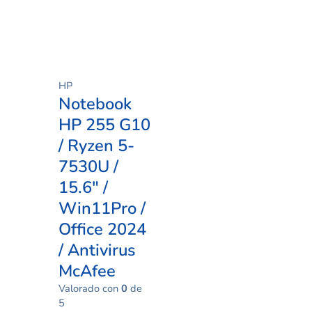
pueden
elegir
en
la
página
de
HP
producto
Notebook
HP 255 G10
/ Ryzen 5-
7530U /
15.6″ /
Win11Pro /
Office 2024
/ Antivirus
McAfee
Valorado con
0
de
5