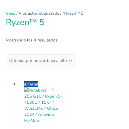
Ordenado
por
Inicio
/ Productos etiquetados “Ryzen™ 5”
precio:
Ryzen™ 5
bajo
a
alto
Mostrando los 4 resultados
Rango
Este
¡Oferta!
de
producto
precios:
tiene
desde
múltiples
$460.000
variantes.
hasta
Las
$580.000
opciones
se