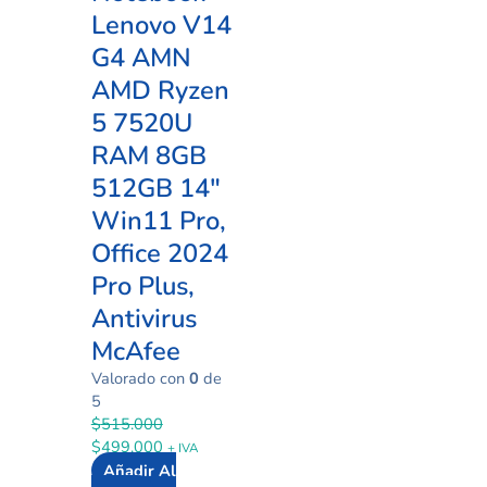
Lenovo V14
G4 AMN
AMD Ryzen
5 7520U
RAM 8GB
512GB 14″
Win11 Pro,
Office 2024
Pro Plus,
Antivirus
McAfee
Valorado con
0
de
5
$
515.000
$
499.000
+ IVA
Añadir Al