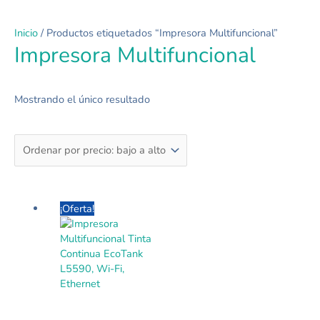
Inicio
/ Productos etiquetados “Impresora Multifuncional”
Impresora Multifuncional
Mostrando el único resultado
El
El
¡Oferta!
precio
precio
original
actual
era:
es:
$349.000.
$290.000.