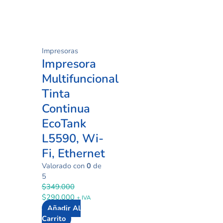
Impresoras
Impresora
Multifuncional
Tinta
Continua
EcoTank
L5590, Wi-
Fi, Ethernet
Valorado con
0
de
5
$
349.000
$
290.000
+ IVA
Añadir Al
Carrito