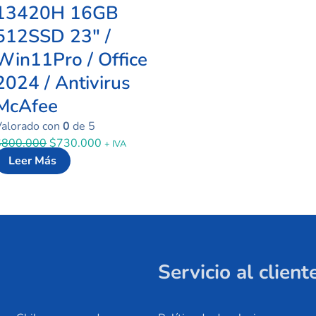
13420H 16GB
512SSD 23″ /
Win11Pro / Office
2024 / Antivirus
McAfee
Valorado con
0
de 5
$
800.000
$
730.000
+ IVA
Leer Más
Servicio al client