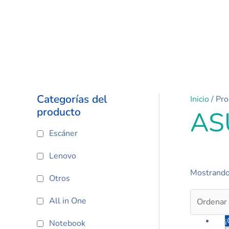
Categorías del
Inicio
/ Pr
producto
AS
Escáner
Lenovo
Mostrando 
Otros
All in One
¡
Notebook