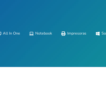
All In One
Notebook
Impresoras
So