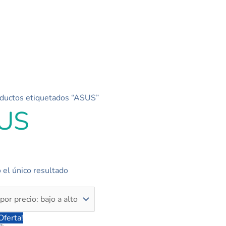
oductos etiquetados “ASUS”
US
el único resultado
El
El
Oferta!