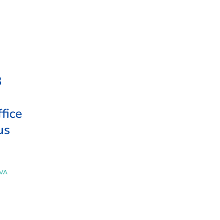
B
fice
us
IVA