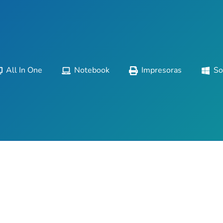
All In One
Notebook
Impresoras
So