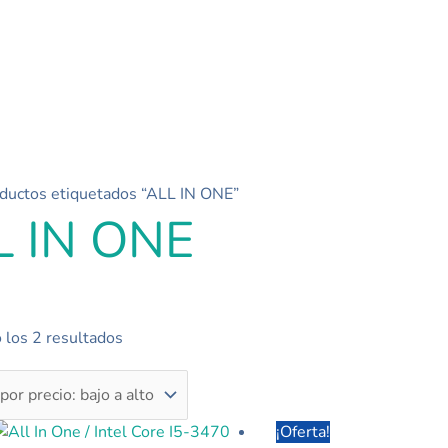
Ordenado
ductos etiquetados “ALL IN ONE”
L IN ONE
por
precio:
bajo
a
alto
 los 2 resultados
Este
El
El
¡Oferta!