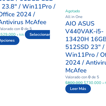
/ 23.8″ / Win11Pro /
Agotado
Office 2024 /
All in One
Antivirus McAfee
AIO ASUS
Valorado con
0
de 5
V440VAK-i5-
$
529.000
Seleccionar
+ IVA
13420H 16G
Opciones
512SSD 23″ /
Win11Pro / Of
2024 / Antivir
McAfee
Valorado con
0
de 5
$
800.000
$
730.000
+ 
Leer Más