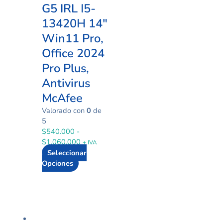
G5 IRL I5-
13420H 14″
Win11 Pro,
Office 2024
Pro Plus,
Antivirus
McAfee
Valorado con
0
de
5
$
540.000
-
$
1.060.000
+ IVA
Seleccionar
Opciones
Rango
Este
de
producto
precios:
tiene
desde
múltiples