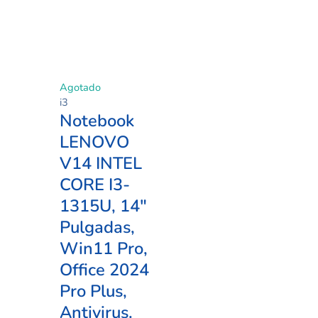
pueden
elegir
en
la
página
de
Agotado
producto
i3
Notebook
LENOVO
V14 INTEL
CORE I3-
1315U, 14″
Pulgadas,
Win11 Pro,
Office 2024
Pro Plus,
Antivirus.