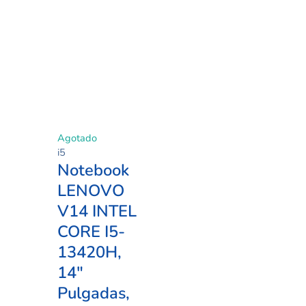
$556.000
variantes.
hasta
Las
$656.000
opciones
se
pueden
elegir
en
la
página
Agotado
de
i5
producto
Notebook
LENOVO
V14 INTEL
CORE I5-
13420H,
14″
Pulgadas,