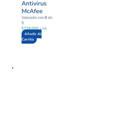
Antivirus
McAfee
Valorado con
0
de
5
$
739.000
+ IVA
Añadir Al
Carrito