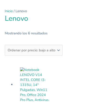
Ordenado
por
Inicio
/ Lenovo
precio:
Lenovo
bajo
a
alto
Mostrando los 6 resultados
Rango
Este
de
producto
precios:
tiene
desde
múltiples
$445.000
variantes.
hasta
Las
$545.000
opciones
se