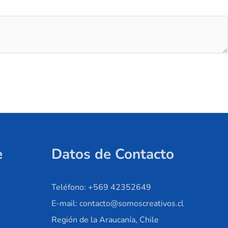
e
Datos de Contacto
Teléfono: +569 42352649
E-mail: contacto@somoscreativos.cl
Región de la Araucanía, Chile