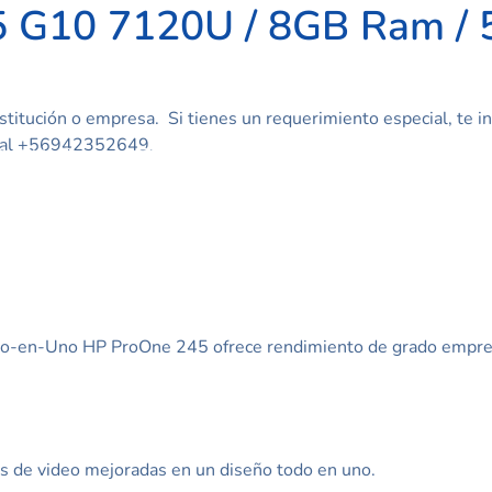
5 G10 7120U / 8GB Ram / 
titución o empresa. Si tienes un requerimiento especial, te in
 al +56942352649.
All In One
Notebook
Impresoras
So
odo-en-Uno HP ProOne 245 ofrece rendimiento de grado empresa
es de video mejoradas en un diseño todo en uno.